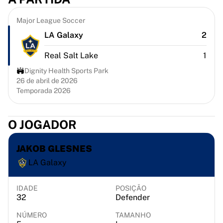
Chicago Bulls
Portland Trail Blazers
Major League Soccer
LA Clippers
LA Galaxy
2
Ver tudo da NBA
Principais equipes europeias
Real Salt Lake
1
Beşiktaş Gain
Dignity Health Sports Park
Fenerbahçe Basquete
26 de abril de 2026
Eslovênia
Temporada 2026
Virtus Bologna
Guerri Napoli
O JOGADOR
Outros esportes
Ciclismo
JAKOB GLESNES
Team Visma | Lease a bike
Soudal Quick Step
LA Galaxy
Netcompany INEOS
EF Education
IDADE
POSIÇÃO
Team Jayco AlUla
32
Defender
Ver tudo sobre ciclismo
NÚMERO
TAMANHO
Rugby