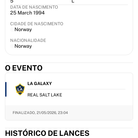
5
L
France Rugby
DATA DE NASCIMENTO
25 March 1994
Gloucester Rugby
Bath Rugby
CIDADE DE NASCIMENTO
ASM Clermont Auvergne
Norway
Harlequins
NACIONALIDADE
Ver tudo de rúgbi
Norway
Críquete
England Cricket
Delhi Capitals
O EVENTO
West Indies
Cricket Ireland
LA GALAXY
Ver tudo de críquete
Hóquei no gelo
REAL SALT LAKE
Aalborg Pirates
Tre Kronor
FINALIZADO,
21/05/2026, 23:04
NHL Alumni
Ver tudo de hóquei no gelo
Outro
HISTÓRICO DE LANCES