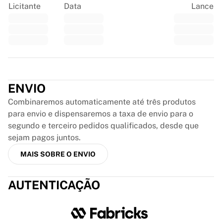
Glory Kickboxing
Licitante
Data
Lance
Team Liquid
Como funciona
Emoldure sua camisa
Autenticação da camisa
Minha coleção
Trustpilot
ENVIO
Combinaremos automaticamente até três produtos
para envio e dispensaremos a taxa de envio para o
segundo e terceiro pedidos qualificados, desde que
sejam pagos juntos.
MAIS SOBRE O ENVIO
AUTENTICAÇÃO