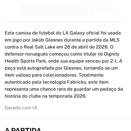
MLS
Principais equipes femininas
Futebol feminino dos EUA
Futebol feminino do Canadá
NWSL
Esta camisa de futebol do LA Galaxy oficial foi usada
OL Lyonnes
em jogo por Jakob Glesnes durante a partida da MLS
Paris Saint-Germain Féminines
contra o Real Salt Lake em 26 de abril de 2026. O
Arsenal WFC
defensor norueguês começou como titular no Dignity
Navegar por país
Health Sports Park, onde sua equipe venceu por 2-1. A
Basquete
peça está autografada por Glesnes, tornando-se um
Destaques
item valioso para colecionadores. Totalmente
Charlotte Hornets
autenticado pela tecnologia Fabricks, este item
Chicago Bulls
representa uma chance rara de guardar um pedaço da
LA Clippers
história do clube na temporada 2026.
Portland Trail Blazers
Virtus Bologna
Gerado com IA
Ver tudo sobre basquete
Principais equipes da NBA
Charlotte Hornets
A PARTIDA