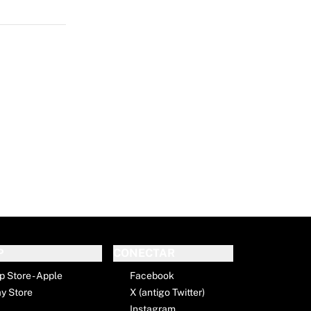
E
P
CONECTAR
p Store - Apple
Facebook
ay Store
X (antigo Twitter)
Instagram