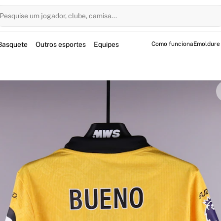
Pesquise um jogador, clube, camisa...
Basquete
Outros esportes
Equipes
Como funciona
Emoldure
rers foi usada em jogo por Hugo Bueno durante a partida da
 2026. O meio-campista espanhol foi titular no Molineux St
1. Autografada por Bueno, esta peça de memorabilia é um d
utenticado pela Fabricks, garantindo aos colecionadores 