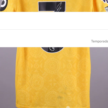
Temporad
NÚMERO
TAMANHO
3
M
ADE DE NASCIMENTO
NACIONALIDADE
pain
Spain