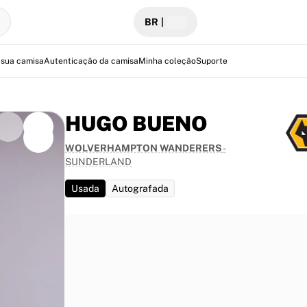
BR
|
 sua camisa
Autenticação da camisa
Minha coleção
Suporte
HUGO BUENO
WOLVERHAMPTON WANDERERS
-
SUNDERLAND
 Premier
Usada
Autografada
adium, em
estaque da
uma peça