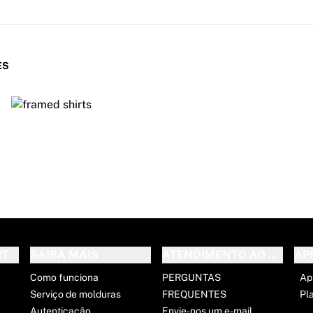
ES
RT
SAIBA MAIS
ATENDIMENTO AO CLIENT
AP
Como funciona
PERGUNTAS
Ap
Serviço de molduras
FREQUENTES
Pl
Autenticação
Envie-nos um e-mail