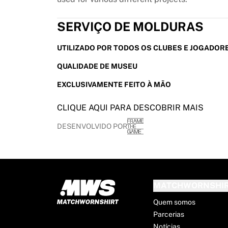
France Rugby
Gloucester Rugby
SERVIÇO DE MOLDURAS
Bath Rugby
ASM Clermont Auvergne
UTILIZADO POR TODOS OS CLUBES E JOGADOR
Harlequins
QUALIDADE DE MUSEU
Ver tudo de rúgbi
Críquete
EXCLUSIVAMENTE FEITO À MÃO
England Cricket
Delhi Capitals
CLIQUE AQUI PARA DESCOBRIR MAIS
West Indies
DESENVOLVIDO POR
Cricket Ireland
Ver tudo de críquete
Hóquei no gelo
Aalborg Pirates
Tre Kronor
MATCHWORNSHI
NHL Alumni
Quem somos
Ver tudo de hóquei no gelo
Parcerias
Outro
Notícias