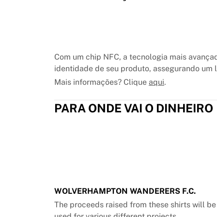
Chicago Bulls
Portland Trail Blazers
LA Clippers
Ver tudo da NBA
Principais equipes europeias
Com um chip NFC, a tecnologia mais avançad
Beşiktaş Gain
identidade de seu produto, assegurando um lu
Fenerbahçe Basquete
Mais informações? Clique
aqui
.
Eslovênia
Virtus Bologna
PARA ONDE VAI O DINHEIRO
Guerri Napoli
Outros esportes
Ciclismo
Team Visma | Lease a bike
Soudal Quick Step
Netcompany INEOS
EF Education
Team Jayco AlUla
WOLVERHAMPTON WANDERERS F.C.
Ver tudo sobre ciclismo
The proceeds raised from these shirts will b
Rugby
used for various different projects.