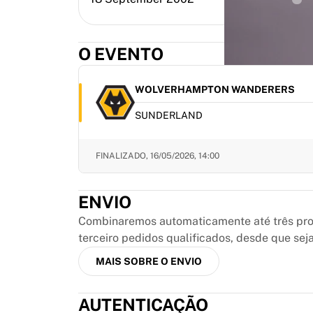
MLS
Principais equipes femininas
Futebol feminino dos EUA
O EVENTO
Futebol feminino do Canadá
NWSL
OL Lyonnes
WOLVERHAMPTON WANDERERS
Paris Saint-Germain Féminines
SUNDERLAND
Arsenal WFC
Navegar por país
Basquete
FINALIZADO,
16/05/2026, 14:00
Destaques
Charlotte Hornets
ENVIO
Chicago Bulls
LA Clippers
Combinaremos automaticamente até três prod
Portland Trail Blazers
terceiro pedidos qualificados, desde que sej
Virtus Bologna
MAIS SOBRE O ENVIO
Ver tudo sobre basquete
Principais equipes da NBA
AUTENTICAÇÃO
Charlotte Hornets