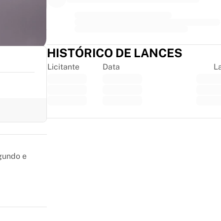
HISTÓRICO DE LANCES
Licitante
Data
L
Trustpilot
gundo e