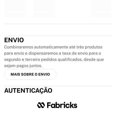
Glory Kickboxing
Team Liquid
Como funciona
Emoldure sua camisa
Autenticação da camisa
Trustpilot
Minha coleção
ENVIO
Combinaremos automaticamente até três produtos
para envio e dispensaremos a taxa de envio para o
segundo e terceiro pedidos qualificados, desde que
sejam pagos juntos.
MAIS SOBRE O ENVIO
AUTENTICAÇÃO