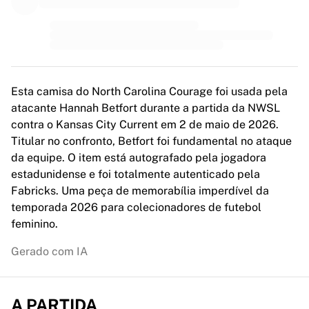
MLS
Principais equipes femininas
Futebol feminino dos EUA
Futebol feminino do Canadá
NWSL
OL Lyonnes
Esta camisa do North Carolina Courage foi usada pela
Paris Saint-Germain Féminines
atacante Hannah Betfort durante a partida da NWSL
Arsenal WFC
contra o Kansas City Current em 2 de maio de 2026.
Navegar por país
Titular no confronto, Betfort foi fundamental no ataque
Basquete
da equipe. O item está autografado pela jogadora
Destaques
estadunidense e foi totalmente autenticado pela
Charlotte Hornets
Fabricks. Uma peça de memorabília imperdível da
Chicago Bulls
temporada 2026 para colecionadores de futebol
LA Clippers
feminino.
Portland Trail Blazers
Virtus Bologna
Gerado com IA
Ver tudo sobre basquete
Principais equipes da NBA
Charlotte Hornets
A PARTIDA