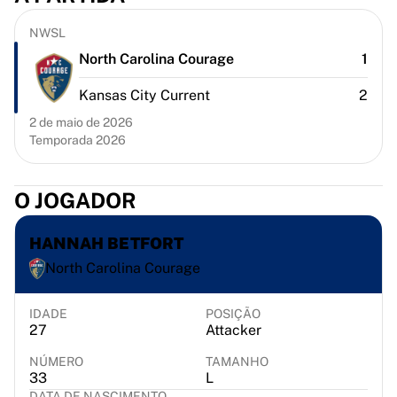
Chicago Bulls
Portland Trail Blazers
NWSL
LA Clippers
North Carolina Courage
1
Ver tudo da NBA
Principais equipes europeias
Kansas City Current
2
Beşiktaş Gain
2 de maio de 2026
Fenerbahçe Basquete
Temporada 2026
Eslovênia
Virtus Bologna
O JOGADOR
Guerri Napoli
Outros esportes
HANNAH BETFORT
Ciclismo
Team Visma | Lease a bike
North Carolina Courage
Soudal Quick Step
Netcompany INEOS
IDADE
POSIÇÃO
EF Education
27
Attacker
Team Jayco AlUla
NÚMERO
TAMANHO
Ver tudo sobre ciclismo
33
L
Rugby
DATA DE NASCIMENTO