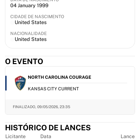
04 January 1999
France Rugby
Gloucester Rugby
CIDADE DE NASCIMENTO
Bath Rugby
United States
ASM Clermont Auvergne
NACIONALIDADE
Harlequins
United States
Ver tudo de rúgbi
Críquete
England Cricket
O EVENTO
Delhi Capitals
West Indies
NORTH CAROLINA COURAGE
Cricket Ireland
Ver tudo de críquete
KANSAS CITY CURRENT
Hóquei no gelo
Aalborg Pirates
FINALIZADO,
09/05/2026, 23:35
Tre Kronor
NHL Alumni
Ver tudo de hóquei no gelo
HISTÓRICO DE LANCES
Outro
Licitante
Data
Lance