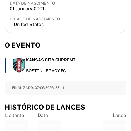
DATA DE NASCIMENTO
France Rugby
01 January 0001
Gloucester Rugby
Bath Rugby
CIDADE DE NASCIMENTO
United States
ASM Clermont Auvergne
Harlequins
Ver tudo de rúgbi
O EVENTO
Críquete
England Cricket
KANSAS CITY CURRENT
Delhi Capitals
West Indies
BOSTON LEGACY FC
Cricket Ireland
Ver tudo de críquete
FINALIZADO,
07/06/2026, 23:41
Hóquei no gelo
Aalborg Pirates
Tre Kronor
HISTÓRICO DE LANCES
NHL Alumni
Licitante
Data
Lance
Ver tudo de hóquei no gelo
Outro