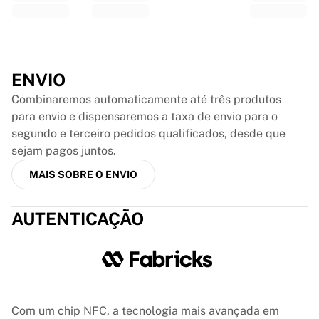
Glory Kickboxing
Team Liquid
Como funciona
Trustpilot
Emoldure sua camisa
Autenticação da camisa
ENVIO
Minha coleção
Combinaremos automaticamente até três produtos
para envio e dispensaremos a taxa de envio para o
segundo e terceiro pedidos qualificados, desde que
sejam pagos juntos.
MAIS SOBRE O ENVIO
AUTENTICAÇÃO
Com um chip NFC, a tecnologia mais avançada em