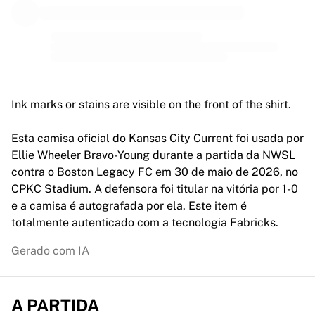
MLS
Principais equipes femininas
Futebol feminino dos EUA
Futebol feminino do Canadá
NWSL
OL Lyonnes
Paris Saint-Germain Féminines
Ink marks or stains are visible on the front of the shirt.
Arsenal WFC
Navegar por país
Esta camisa oficial do Kansas City Current foi usada por
Basquete
Ellie Wheeler Bravo-Young durante a partida da NWSL
Destaques
contra o Boston Legacy FC em 30 de maio de 2026, no
Charlotte Hornets
CPKC Stadium. A defensora foi titular na vitória por 1-0
Chicago Bulls
e a camisa é autografada por ela. Este item é
LA Clippers
totalmente autenticado com a tecnologia Fabricks.
Portland Trail Blazers
Gerado com IA
Virtus Bologna
Ver tudo sobre basquete
Principais equipes da NBA
A PARTIDA
Charlotte Hornets