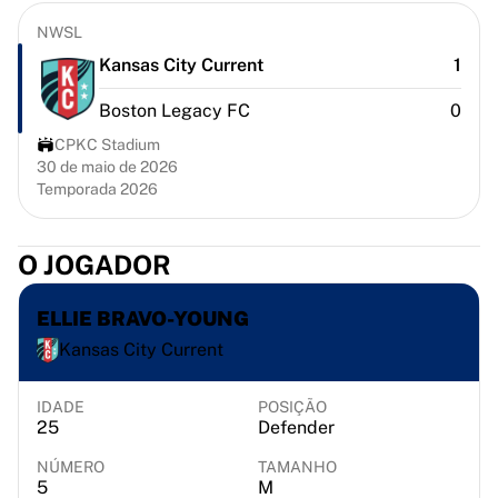
Chicago Bulls
NWSL
Portland Trail Blazers
LA Clippers
Kansas City Current
1
Ver tudo da NBA
Boston Legacy FC
0
Principais equipes europeias
Beşiktaş Gain
CPKC Stadium
30 de maio de 2026
Fenerbahçe Basquete
Temporada 2026
Eslovênia
Virtus Bologna
Guerri Napoli
O JOGADOR
Outros esportes
Ciclismo
ELLIE BRAVO-YOUNG
Team Visma | Lease a bike
Kansas City Current
Soudal Quick Step
Netcompany INEOS
IDADE
POSIÇÃO
EF Education
25
Defender
Team Jayco AlUla
Ver tudo sobre ciclismo
NÚMERO
TAMANHO
5
M
Rugby