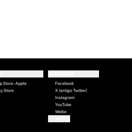
E
P
CONECTAR
p Store - Apple
Facebook
ay Store
X (antigo Twitter)
Instagram
YouTube
Weibo
WeChat