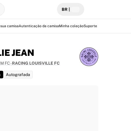
BR
|
 sua camisa
Autenticação da camisa
Minha coleção
Suporte
LIE JEAN
M FC
-
RACING LOUISVILLE FC
a
Autografada