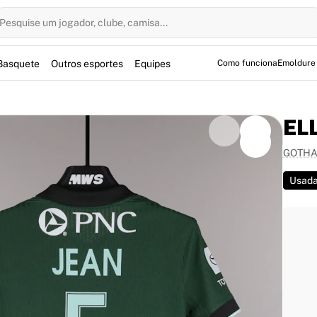
Pesquise um jogador, clube, camisa...
Basquete
Outros esportes
Equipes
Como funciona
Emoldure
EL
GOTHA
Usad
foi titular pelo Racing Louisville FC na partida da
 de futebol do Racing Louisville FC foi usada por
adium. Autografado pela jogadora, o item é totalmente