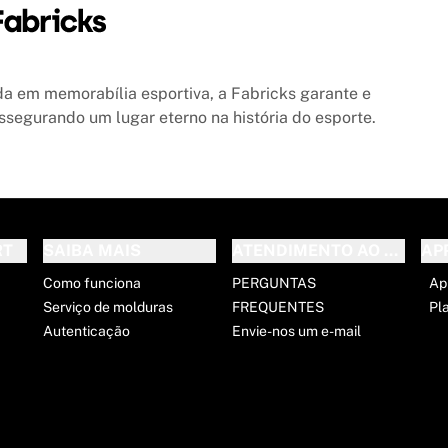
a em memorabília esportiva, a Fabricks garante e
ssegurando um lugar eterno na história do esporte.
RT
SAIBA MAIS
ATENDIMENTO AO CLIENT
AP
Como funciona
PERGUNTAS
Ap
Serviço de molduras
FREQUENTES
Pl
Autenticação
Envie-nos um e-mail