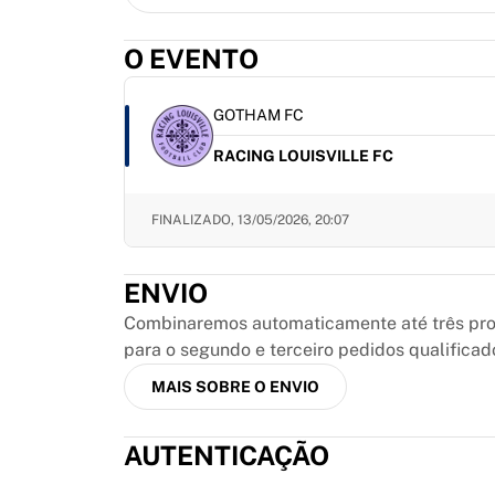
MLS
Principais equipes femininas
O EVENTO
Futebol feminino dos EUA
Futebol feminino do Canadá
NWSL
GOTHAM FC
OL Lyonnes
RACING LOUISVILLE FC
Paris Saint-Germain Féminines
Arsenal WFC
Navegar por país
FINALIZADO,
13/05/2026, 20:07
Basquete
Destaques
ENVIO
Charlotte Hornets
Chicago Bulls
Combinaremos automaticamente até três prod
LA Clippers
para o segundo e terceiro pedidos qualificad
Portland Trail Blazers
MAIS SOBRE O ENVIO
Virtus Bologna
Ver tudo sobre basquete
AUTENTICAÇÃO
Principais equipes da NBA
Charlotte Hornets