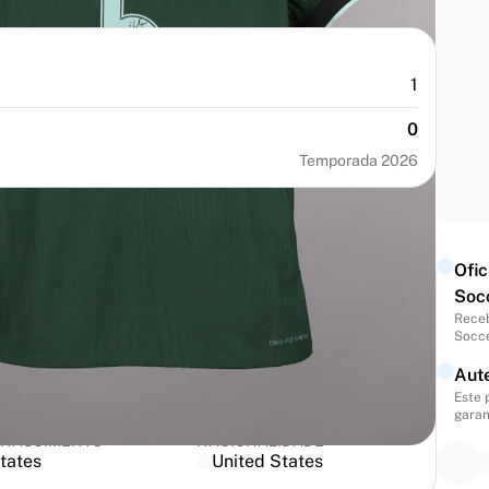
1
0
Temporada 2026
Ofi
Soc
Receb
Socce
Aut
NÚMERO
TAMANHO
Este 
5
M
garan
 NASCIMENTO
NACIONALIDADE
tates
United States