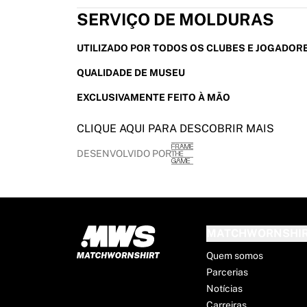
France Rugby
SERVIÇO DE MOLDURAS
Gloucester Rugby
Bath Rugby
UTILIZADO POR TODOS OS CLUBES E JOGADOR
ASM Clermont Auvergne
QUALIDADE DE MUSEU
Harlequins
Ver tudo de rúgbi
EXCLUSIVAMENTE FEITO À MÃO
Críquete
England Cricket
CLIQUE AQUI PARA DESCOBRIR MAIS
Delhi Capitals
DESENVOLVIDO POR
West Indies
Cricket Ireland
Ver tudo de críquete
Hóquei no gelo
Aalborg Pirates
MATCHWORNSHI
Tre Kronor
Quem somos
NHL Alumni
Parcerias
Ver tudo de hóquei no gelo
Notícias
Outro
Carreiras