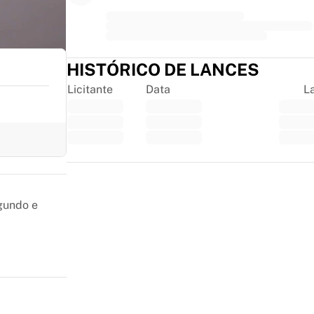
HISTÓRICO DE LANCES
Licitante
Data
L
Trustpilot
gundo e