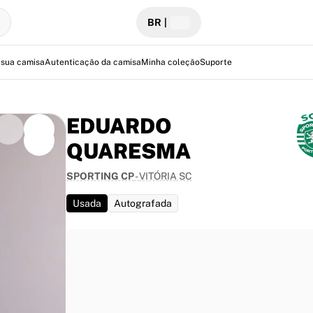
BR
|
 sua camisa
Autenticação da camisa
Minha coleção
Suporte
EDUARDO
QUARESMA
SPORTING CP
-
VITÓRIA SC
Vitória SC,
r 5-1.
Usada
Autografada
025/2026. O