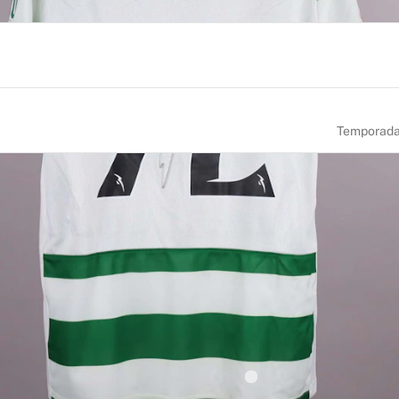
Temporad
NÚMERO
TAMANHO
72
L
ADE DE NASCIMENTO
NACIONALIDADE
rreiro
Portugal