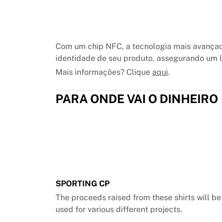
Chicago Bulls
Portland Trail Blazers
LA Clippers
Ver tudo da NBA
Com um chip NFC, a tecnologia mais avançad
Principais equipes europeias
identidade de seu produto, assegurando um lu
Beşiktaş Gain
Mais informações? Clique
aqui
.
Fenerbahçe Basquete
Eslovênia
PARA ONDE VAI O DINHEIRO
Virtus Bologna
Guerri Napoli
Outros esportes
Ciclismo
Team Visma | Lease a bike
Soudal Quick Step
Netcompany INEOS
EF Education
SPORTING CP
Team Jayco AlUla
The proceeds raised from these shirts will b
Ver tudo sobre ciclismo
used for various different projects.
Rugby