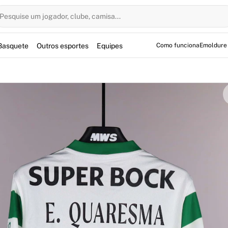
Pesquise um jogador, clube, camisa...
Basquete
Outros esportes
Equipes
Como funciona
Emoldure
 por Eduardo Quaresma na partida da Liga Portugal contra o 
no Estádio José Alvalade na vitória convincente dos Leões po
utebol do Sporting CP é uma peça autêntica da temporada 2
logia Fabricks, garantindo confiança aos colecionadores.