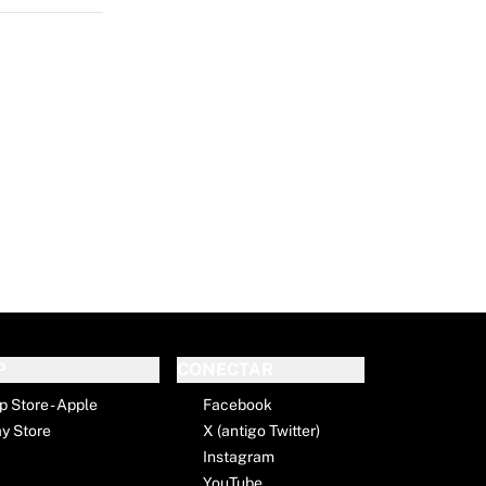
E
P
CONECTAR
p Store - Apple
Facebook
ay Store
X (antigo Twitter)
Instagram
YouTube