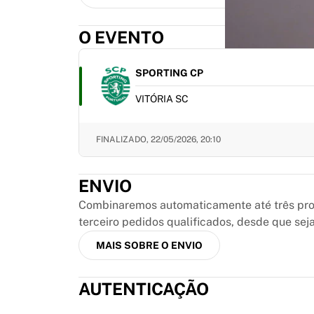
MLS
Principais equipes femininas
O EVENTO
Futebol feminino dos EUA
Futebol feminino do Canadá
NWSL
SPORTING CP
OL Lyonnes
VITÓRIA SC
Paris Saint-Germain Féminines
Arsenal WFC
Navegar por país
FINALIZADO,
22/05/2026, 20:10
Basquete
Destaques
ENVIO
Charlotte Hornets
Chicago Bulls
Combinaremos automaticamente até três prod
LA Clippers
terceiro pedidos qualificados, desde que sej
Portland Trail Blazers
MAIS SOBRE O ENVIO
Virtus Bologna
Ver tudo sobre basquete
AUTENTICAÇÃO
Principais equipes da NBA
Charlotte Hornets