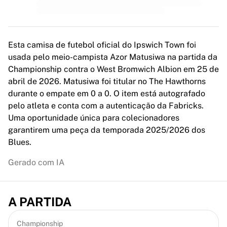
MLS
Principais equipes femininas
Futebol feminino dos EUA
Futebol feminino do Canadá
Esta camisa de futebol oficial do Ipswich Town foi
NWSL
usada pelo meio-campista Azor Matusiwa na partida da
OL Lyonnes
Championship contra o West Bromwich Albion em 25 de
Paris Saint-Germain Féminines
abril de 2026. Matusiwa foi titular no The Hawthorns
Arsenal WFC
durante o empate em 0 a 0. O item está autografado
Navegar por país
pelo atleta e conta com a autenticação da Fabricks.
Basquete
Uma oportunidade única para colecionadores
Destaques
garantirem uma peça da temporada 2025/2026 dos
Charlotte Hornets
Blues.
Chicago Bulls
LA Clippers
Gerado com IA
Portland Trail Blazers
Virtus Bologna
Ver tudo sobre basquete
A PARTIDA
Principais equipes da NBA
Charlotte Hornets
Championship