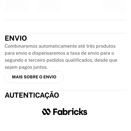
Glory Kickboxing
Team Liquid
Como funciona
Emoldure sua camisa
Trustpilot
Autenticação da camisa
Minha coleção
ENVIO
Combinaremos automaticamente até três produtos
para envio e dispensaremos a taxa de envio para o
segundo e terceiro pedidos qualificados, desde que
sejam pagos juntos.
MAIS SOBRE O ENVIO
AUTENTICAÇÃO