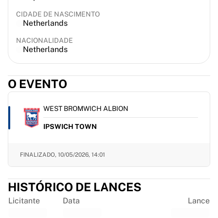
France Rugby
CIDADE DE NASCIMENTO
Gloucester Rugby
Netherlands
Bath Rugby
NACIONALIDADE
ASM Clermont Auvergne
Netherlands
Harlequins
Ver tudo de rúgbi
Críquete
O EVENTO
England Cricket
Delhi Capitals
WEST BROMWICH ALBION
West Indies
Cricket Ireland
IPSWICH TOWN
Ver tudo de críquete
Hóquei no gelo
FINALIZADO,
10/05/2026, 14:01
Aalborg Pirates
Tre Kronor
NHL Alumni
HISTÓRICO DE LANCES
Ver tudo de hóquei no gelo
Licitante
Data
Lance
Outro