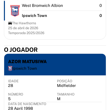
Chicago Bulls
West Bromwich Albion
0
Portland Trail Blazers
LA Clippers
Ipswich Town
0
Ver tudo da NBA
The Hawthorns
Principais equipes europeias
25 de abril de 2026
Beşiktaş Gain
Temporada 2025/2026
Fenerbahçe Basquete
Eslovênia
O JOGADOR
Virtus Bologna
Guerri Napoli
AZOR MATUSIWA
Outros esportes
Ciclismo
Ipswich Town
Team Visma | Lease a bike
Soudal Quick Step
IDADE
POSIÇÃO
Netcompany INEOS
28
Midfielder
EF Education
NÚMERO
TAMANHO
Team Jayco AlUla
5
M
Ver tudo sobre ciclismo
DATA DE NASCIMENTO
28 April 1998
Rugby