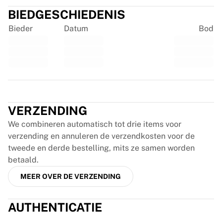
France Rugby
BIEDGESCHIEDENIS
Gloucester Rugby
Bieder
Datum
Bod
Bath Rugby
ASM Clermont Auvergne
Harlequins
Bekijk alles over rugby
Cricket
Trustpilot
England Cricket
Delhi Capitals
VERZENDING
West Indies
We combineren automatisch tot drie items voor
Cricket Ireland
verzending en annuleren de verzendkosten voor de
Bekijk alles over cricket
tweede en derde bestelling, mits ze samen worden
IJshockey
betaald.
Aalborg Pirates
Tre Kronor
MEER OVER DE VERZENDING
NHL Alumni
Bekijk alles over ijshockey
AUTHENTICATIE
Overig