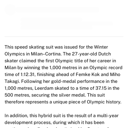
MLS
Topvrouwenteams
Vrouwenvoetbal in de VS
Vrouwenvoetbal in Canada
NWSL
OL Lyonnes
Paris Saint-Germain Feminines
This speed skating suit was issued for the Winter
Arsenal WFC
Olympics in Milan–Cortina. The 27-year-old Dutch
Bekijk per land
skater claimed the first Olympic title of her career in
Basketbal
Milan by winning the 1,000 metres in an Olympic record
Highlights
time of 1:12.31, finishing ahead of Femke Kok and Miho
Charlotte Hornets
Takagi. Following her gold-medal performance in the
Chicago Bulls
1,000 metres, Leerdam skated to a time of 37.15 in the
LA Clippers
500 metres, securing the silver medal. This suit
Portland Trail Blazers
therefore represents a unique piece of Olympic history.
Virtus Bologna
Bekijk alles over basketbal
In addition, this hybrid suit is the result of a multi-year
Top NBA-teams
development process, during which it has been
Charlotte Hornets