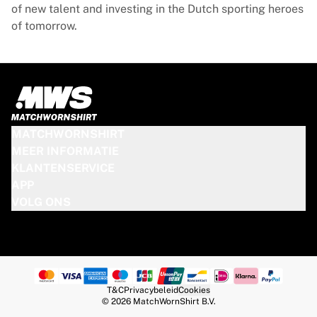
of new talent and investing in the Dutch sporting heroes
of tomorrow.
MATCHWORNSHIRT
MEER INFORMATIE
KLANTENSERVICE
APP
VOLG ONS
T&C
Privacybeleid
Cookies
© 2026 MatchWornShirt B.V.