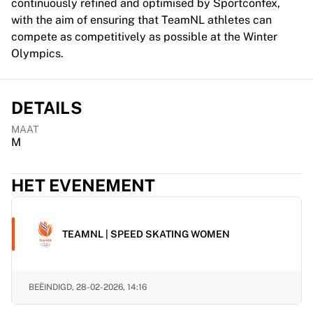
continuously refined and optimised by Sportconfex,
Chicago Bulls
with the aim of ensuring that TeamNL athletes can
Portland Trail Blazers
compete as competitively as possible at the Winter
LA Clippers
Olympics.
Bekijk alles over de NBA
Top Europese teams
Beşiktaş Gain
DETAILS
Fenerbahçe Basketbal
Slovenië
MAAT
Virtus Bologna
M
Guerri Napoli
Andere sporten
HET EVENEMENT
Wielrennen
Team Visma | Lease a bike
Soudal Quick Step
TEAMNL | SPEED SKATING WOMEN
Netcompany INEOS
EF Education
Team Jayco AlUla
BEËINDIGD,
28-02-2026, 14:16
Bekijk alles over wielrennen
Rugby