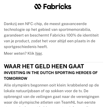
Glory Kickboxing
Team Liquid
Hoe het werkt
Lijst je shirt in
Shirtauthenticatie
Dankzij een NFC-chip, de meest geavanceerde
Mijn collectie
technologie op het gebied van sportmemorabilia,
garandeert en beschermt Fabricks 100% de identiteit
van je product, zodat het voor altijd een plaats in de
sportgeschiedenis heeft.
Meer weten? Klik
hier
.
WAAR HET GELD HEEN GAAT
INVESTING IN THE DUTCH SPORTING HEROES OF
TOMORROW
Alle olympiërs begonnen ooit klein: krabbelend op de
lokale natuurijsbaan of op sokken voor de tv. De
opbrengst van de veilingen gaat naar de verenigingen
waar de olympische atleten van TeamNL hun eerste