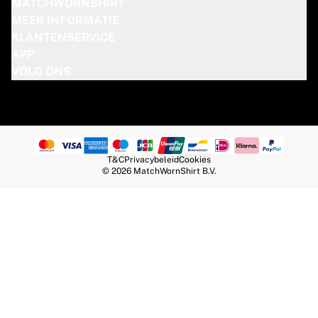
MATCHWORNSHIRT
MEER INFORMATIE
KLANTENSERVICE
APP
VOLG ONS
T&C
Privacybeleid
Cookies
© 2026 MatchWornShirt B.V.