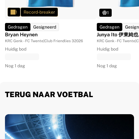
1
Record-breaker
1
Gedragen
Gesigneerd
Gedragen
Gesign
Bryan Heynen
Junya Ito 伊東純也
KRC Genk - FC Twente
|
Club Friendlies 3
2026
KRC Genk - FC Twente
|
C
Huidig bod
Huidig bod
Nog 1 dag
Nog 1 dag
TERUG NAAR VOETBAL