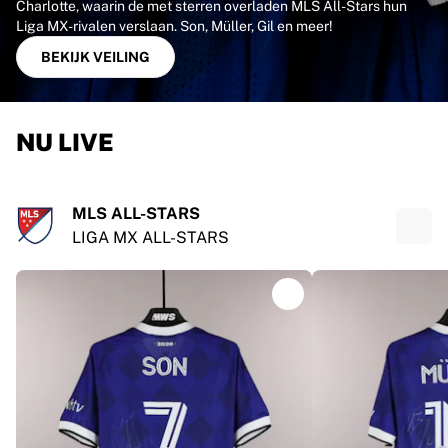
Charlotte, waarin de met sterren overladen MLS All-Stars hun
Highlights
Liga MX-rivalen verslaan. Son, Müller, Gil en meer!
WK veilingen
BEKIJK VEILING
Legend Collection
MLS
Wedstrijd gedragen en gesigneerde voetbalshirts
Bekijk al het voetbal
NU LIVE
Topteams
Engeland
Noorwegen
Verenigde Staten
MLS ALL-STARS
Paris Saint-Germain
LIGA MX ALL-STARS
FC Bayern München
Bekijk alle teams
Topcompetities
Wereldkampioenschappen 2026
Premier League
La Liga
Serie A
Ligue 1