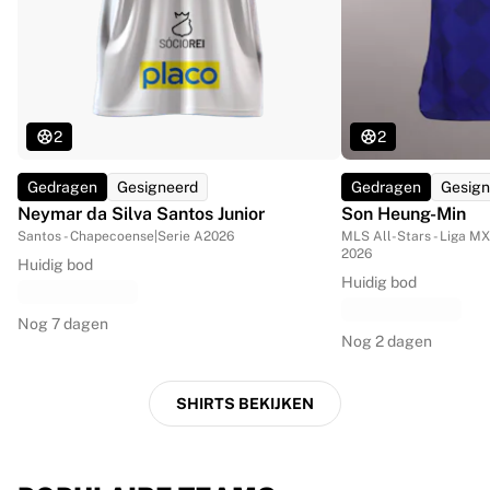
2
2
Gedragen
Gesigneerd
Gedragen
Gesign
Neymar da Silva Santos Junior
Son Heung-Min
Santos - Chapecoense
|
Serie A
2026
MLS All-Stars - Liga MX
2026
Huidig bod
Huidig bod
Nog 7 dagen
Nog 2 dagen
SHIRTS BEKIJKEN