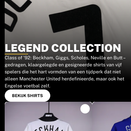
Chicago Bulls
Portland Trail Blazers
LA Clippers
Bekijk alles over de NBA
Top Europese teams
Beşiktaş Gain
LEGEND COLLECTION
Fenerbahçe Basketbal
Slovenië
Class of '92: Beckham, Giggs, Scholes, Neville en Butt –
Virtus Bologna
gedragen, klaargelegde en gesigneerde shirts van vijf
Guerri Napoli
spelers die het hart vormden van een tijdperk dat niet
Andere sporten
alleen Manchester United herdefinieerde, maar ook het
Wielrennen
Engelse voetbal zelf.
Team Visma | Lease a bike
Soudal Quick Step
BEKIJK SHIRTS
Netcompany INEOS
EF Education
Team Jayco AlUla
Bekijk alles over wielrennen
Rugby