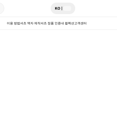
KO
|
이용 방법
셔츠 액자 제작
셔츠 정품 인증
내 컬렉션
고객센터