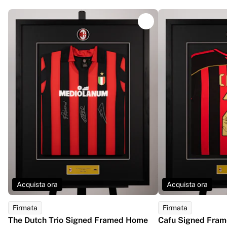
Glory Kickboxing
Team Liquid
Come funziona
Incornicia la tua maglia
Autenticazione della maglia
La mia collezione
Acquista ora
Acquista ora
Firmata
Firmata
The Dutch Trio Signed Framed Home
Cafu Signed Fram