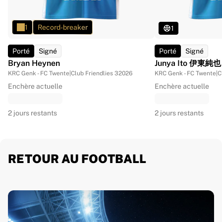
1
Record-breaker
1
Porté
Signé
Porté
Signé
Bryan Heynen
Junya Ito 伊東純也
KRC Genk - FC Twente
|
Club Friendlies 3
2026
KRC Genk - FC Twente
|
C
Enchère actuelle
Enchère actuelle
2 jours restants
2 jours restants
RETOUR AU FOOTBALL