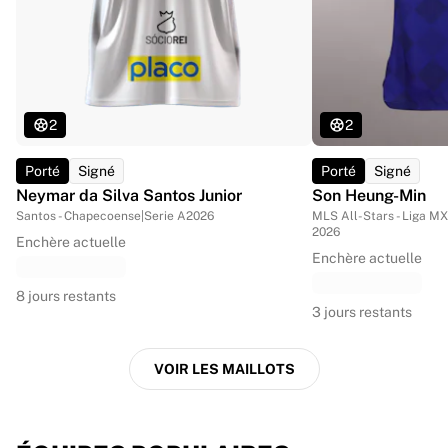
2
2
Porté
Signé
Porté
Signé
Neymar da Silva Santos Junior
Son Heung-Min
Santos - Chapecoense
|
Serie A
2026
MLS All-Stars - Liga MX
2026
Enchère actuelle
Enchère actuelle
8 jours restants
3 jours restants
VOIR LES MAILLOTS