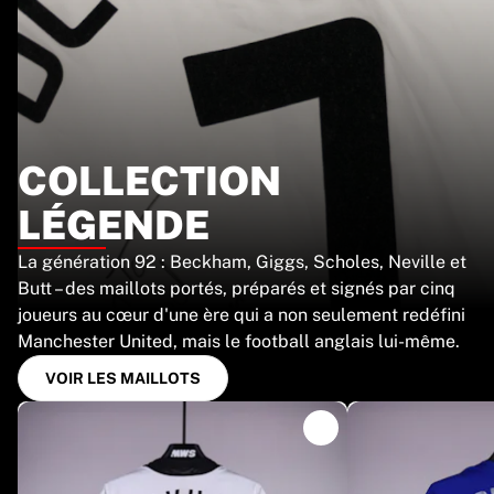
Chicago Bulls
Portland Trail Blazers
LA Clippers
Voir toute la NBA
Meilleures équipes européennes
Beşiktaş Gain
COLLECTION
Fenerbahçe Basket-ball
Slovénie
LÉGENDE
Virtus Bologna
Guerri Napoli
La génération 92 : Beckham, Giggs, Scholes, Neville et
Autres sports
Butt – des maillots portés, préparés et signés par cinq
Cyclisme
joueurs au cœur d'une ère qui a non seulement redéfini
Team Visma | Lease a bike
Manchester United, mais le football anglais lui-même.
Soudal Quick Step
VOIR LES MAILLOTS
Netcompany INEOS
EF Education
Team Jayco AlUla
Voir tout le cyclisme
Rugby